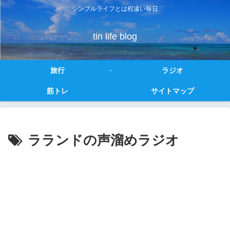
シンプルライフとは程遠い毎日
tin life blog
旅行
ラジオ
筋トレ
サイトマップ
ラランドの声溜めラジオ