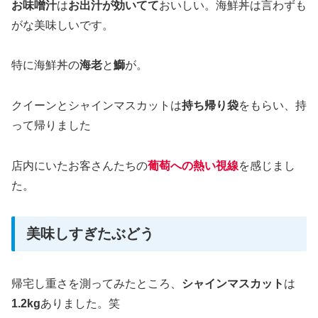
お味噌汁
は
お出汁が効いてて
おいしい。海鮮丼は言わずも
がな美味しいです。
特に海鮮丼の
海老
と
鰤
が。
クイーンとシャインマスカットは
持ち帰り袋
をもらい、持
って帰りました
店内にいたお客さんたちの
葡萄への熱い視線
を感じまし
た。
美味しすぎたぶどう
帰宅し重さを測ってみたところ、
シャインマスカット
は
1.2kg
ありました。笑