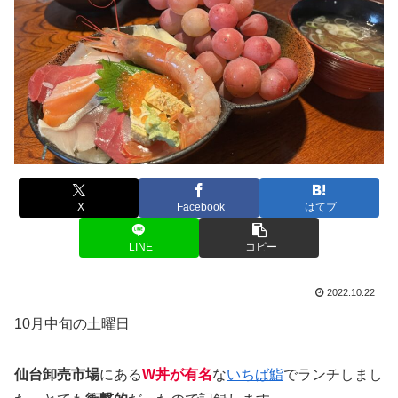
X
Facebook
はてブ
LINE
コピー
2022.10.22
10月中旬の土曜日
仙台卸売市場
にある
W丼が有名
な
いちば鮨
でランチしまし