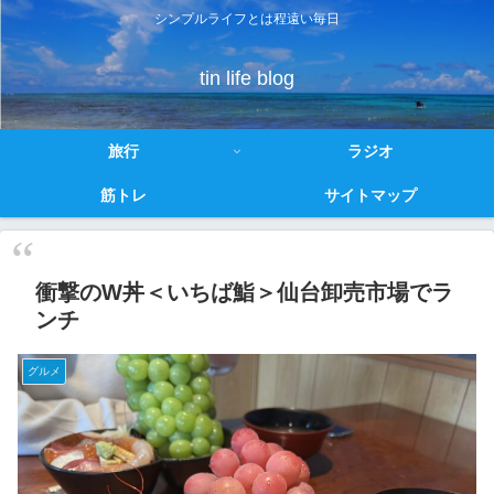
シンプルライフとは程遠い毎日
tin life blog
旅行
ラジオ
筋トレ
サイトマップ
衝撃のW丼＜いちば鮨＞仙台卸売市場でラ
ンチ
グルメ