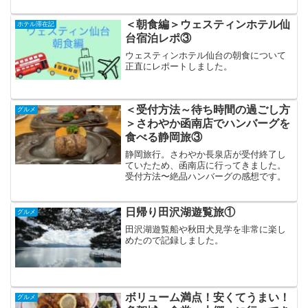
＜朝食編＞ウェスティンホテル仙
ホテル滞在記
台宿泊レポ③
ウェスティンホテル仙台の朝食について
正直にレポートしました。
＜受付方法～待ち時間の過ごし方
グルメ
＞さわやか函南店でハンバーグを
食べる静岡旅③
静岡旅行。さわやか長泉店が受付終了し
ていたため、函南店に行ってきました。
受付方法〜絶品ハンバーグの感想です。
日帰り田沢湖遊覧旅①
グルメ
田沢湖遊覧船や秋田犬見学を非常に楽し
めたので記録しました。
ボリューム満点！安くてうまい！
グルメ