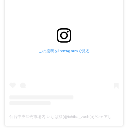
この投稿をInstagramで見る
仙台中央卸売市場内 いちば鮨(@ichiba_zushi)がシェアした投稿