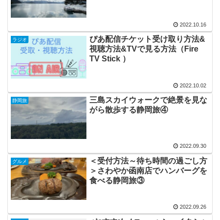
2022.10.16
ぴあ配信チケット受け取り方法&
ラジオ
視聴方法&TVで見る方法（Fire
TV Stick ）
2022.10.02
三島スカイウォークで絶景を見な
静岡旅
がら散歩する静岡旅④
2022.09.30
＜受付方法～待ち時間の過ごし方
グルメ
＞さわやか函南店でハンバーグを
食べる静岡旅③
2022.09.26