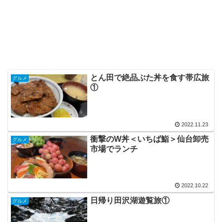
とん田で絶品ぶた丼を食す帯広旅
グルメ
①
2022.11.23
衝撃のW丼＜いちば鮨＞仙台卸売
グルメ
市場でランチ
2022.10.22
日帰り田沢湖遊覧旅①
グルメ