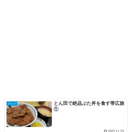
とん田で絶品ぶた丼を食す帯広旅
グルメ
①
2022.11.23